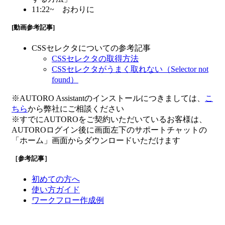
11:22~ おわりに
[動画参考記事]
CSSセレクタについての参考記事
CSSセレクタの取得方法
CSSセレクタがうまく取れない（Selector not
found）
※AUTORO Assistantのインストールにつきましては、
こ
ちら
から弊社にご相談ください
※すでにAUTOROをご契約いただいているお客様は、
AUTOROログイン後に画面左下のサポートチャットの
「ホーム」画面からダウンロードいただけます
［参考記事］
初めての方へ
使い方ガイド
ワークフロー作成例
＜youtube＞ユーチューブ＜映像＞えいぞう＜どうが＞