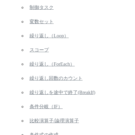
制御タスク
変数セット
繰り返し（Loop）
スコープ
繰り返し（ForEach）
繰り返し回数のカウント
繰り返しを途中で終了(BreakIf)
条件分岐（IF）
比較演算子/論理演算子
条件式の作成