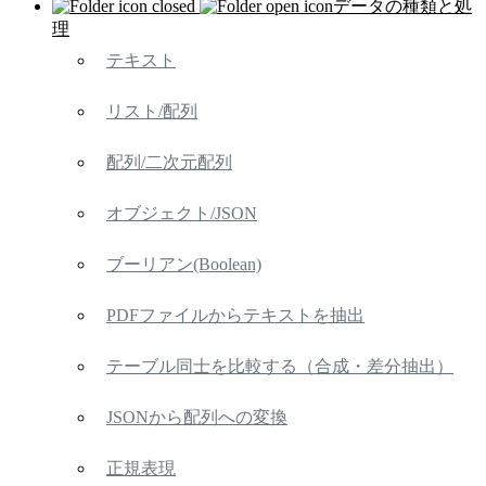
データの種類と処
理
テキスト
リスト/配列
配列/二次元配列
オブジェクト/JSON
ブーリアン(Boolean)
PDFファイルからテキストを抽出
テーブル同士を比較する（合成・差分抽出）
JSONから配列への変換
正規表現