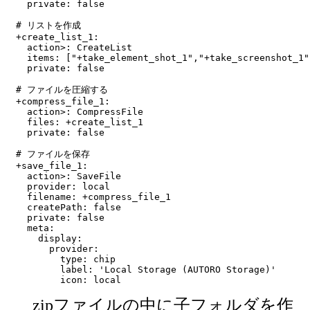
  private: false

# リストを作成

+create_list_1:

  action>: CreateList

  items: ["+take_element_shot_1","+take_screenshot_1"]
  private: false

# ファイルを圧縮する

+compress_file_1:

  action>: CompressFile

  files: +create_list_1

  private: false

# ファイルを保存

+save_file_1:

  action>: SaveFile

  provider: local

  filename: +compress_file_1

  createPath: false

  private: false

  meta:

    display:

      provider:

        type: chip

        label: 'Local Storage (AUTORO Storage)'

zipファイルの中に子フォルダを作