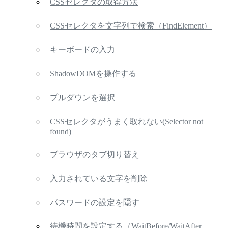
CSSセレクタの取得方法
CSSセレクタを文字列で検索（FindElement）
キーボードの入力
ShadowDOMを操作する
プルダウンを選択
CSSセレクタがうまく取れない(Selector not
found)
ブラウザのタブ切り替え
入力されている文字を削除
パスワードの設定を隠す
待機時間を設定する（WaitBefore/WaitAfter,