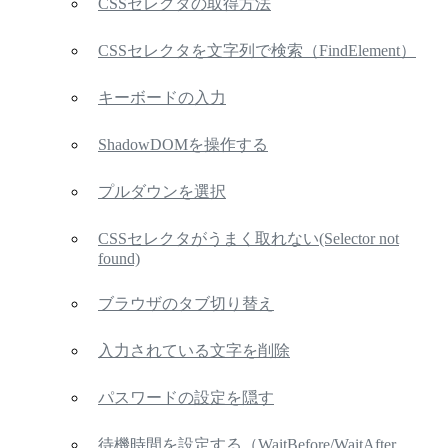
CSSセレクタの取得方法
CSSセレクタを文字列で検索（FindElement）
キーボードの入力
ShadowDOMを操作する
プルダウンを選択
CSSセレクタがうまく取れない(Selector not
found)
ブラウザのタブ切り替え
入力されている文字を削除
パスワードの設定を隠す
待機時間を設定する（WaitBefore/WaitAfter,