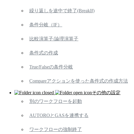
繰り返しを途中で終了(BreakIf)
条件分岐（IF）
比較演算子/論理演算子
条件式の作成
True/Falseの条件分岐
Compareアクションを使った条件式の作成方法
その他の設定
別のワークフローを起動
AUTOROとGASを連携する
ワークフローの強制終了